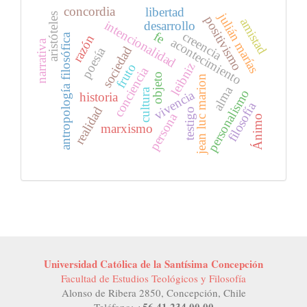
concordia
libertad
julián marías
aristóteles
positivismo
amistad
intencionalidad
desarrollo
fe
creencia
antropología filosófica
razón
acontecimiento
narrativa
sociedad
poesía
leibniz
fruto
conciencia
objeto
jean luc marion
alma
cultura
personalismo
vivencia
historia
filosofía
realidad
testigo
persona
Ánimo
marxismo
Universidad Católica de la Santísima Concepción
Facultad de Estudios Teológicos y Filosofía
Alonso de Ribera 2850, Concepción, Chile