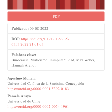
PDF
Publicado:
09-08-2022
DOI:
https://doi.org/10.21703/2735-
6353.2022.21.01.03
Palabras clave:
Burocracia, Misticismo, Inimputabilidad, Max Weber,
Hannah Arendt
Contenido
Agostino Molteni
Universidad Católica de la Santísima Concepción
principal
https://orcid.org/0000-0001-5392-0183
del
Pamela Araya
Universidad de Chile
artículo
https://orcid.org/0000-0002-0054-1961