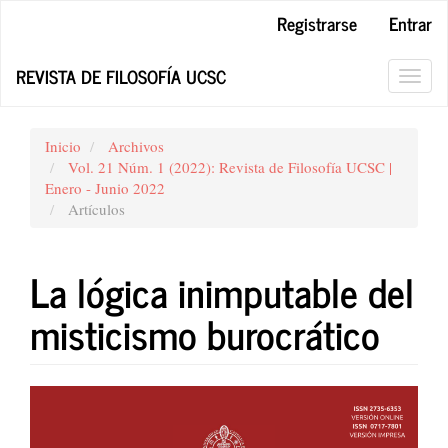
Navegación
Registrarse
Entrar
principal
Contenido
REVISTA DE FILOSOFÍA UCSC
principal
Toggl
Barra
navig
lateral
Inicio
Archivos
Vol. 21 Núm. 1 (2022): Revista de Filosofía UCSC |
Enero - Junio 2022
Artículos
La lógica inimputable del
misticismo burocrático
Barra
lateral