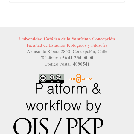
Universidad Católica de la Santísima Concepción
Facultad de Estudios Teológicos y Filosofía
Alonso de Ribera 2850, Concepción, Chile
+56 41 234 00 00
Teléfono:
4090541
Codigo Postal: