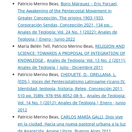
Patricio Merino Beas,
Boris Márquez – Eric Forcael,
The Awakening of the Pentecostal Movement in
Greater Concepción. The origins 1903-1933,
Corporación Sendas, Concepción 2021, 134 pp.
,
Anales de Teología: Vol. 24 No. 1 (2022): Anales de
Teología | Enero - Junio 2022
María Belén Tell, Patricio Merino Beas,
RELIGION AND
SCIENCE: TOWARDS A PROPOSAL OF INTEGRATION OF
KNOWLEDGE
,
Anales de Teología: Vol. 13 No. 2 (2011):
Anales de Teología | Julio - Diciembre 2011
Patricio Merino Beas,
CHIQUETE, D., ORELLANA, L.
(EDS.), Voces del Pentecostalismo Latinoame-ricano IV.
Identidad, teología, historia, Relep, Concepción 2011,
510 pp. ISBN: 978-956-8052-08-9.
,
Anales de Teología:
Vol. 14 No. 1 (2012): Anales de Teología | Enero - Junio
2012
Patricio Merino Beas,
CARLOS MARÍA GALLI, Dios vive
en la ciudad. Hacia una nueva pastoral urbana a la luz
de Aparecida, Agape Libros, Buenos Aires 2011,