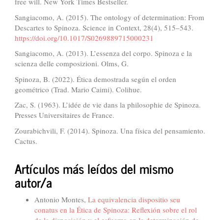
free will. New York Times Bestseller.
Sangiacomo, A. (2015). The ontology of determination: From
Descartes to Spinoza. Science in Context, 28(4), 515–543.
https://doi.org/10.1017/S0269889715000231
Sangiacomo, A. (2013). L’essenza del corpo. Spinoza e la
scienza delle composizioni. Olms, G.
Spinoza, B. (2022). Ética demostrada según el orden
geométrico (Trad. Mario Caimi). Colihue.
Zac, S. (1963). L’idée de vie dans la philosophie de Spinoza.
Presses Universitaires de France.
Zourabichvili, F. (2014). Spinoza. Una física del pensamiento.
Cactus.
Artículos más leídos del mismo
autor/a
Antonio Montes,
La equivalencia dispositio seu
conatus en la Ética de Spinoza: Reflexión sobre el rol
de la disposición y el esfuerzo en la determinación de