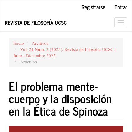
Navegación
Registrarse
Entrar
principal
Contenido
REVISTA DE FILOSOFÍA UCSC
principal
Toggl
Barra
navig
lateral
Inicio
Archivos
Vol. 24 Núm. 2 (2025): Revista de Filosofía UCSC |
Julio - Diciembre 2025
Artículos
El problema mente-
cuerpo y la disposición
en la Ética de Spinoza
Barra