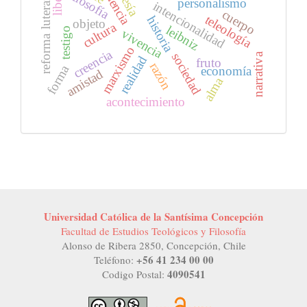
poesía
filosofía
reforma luterana
personalismo
intencionalidad
cuerpo
teleología
historia
objeto
cultura
leibniz
testigo
vivencia
marxismo
creencia
sociedad
narrativa
realidad
fruto
razón
forma
economía
amistad
alma
acontecimiento
Universidad Católica de la Santísima Concepción
Facultad de Estudios Teológicos y Filosofía
Alonso de Ribera 2850, Concepción, Chile
+56 41 234 00 00
Teléfono:
4090541
Codigo Postal: