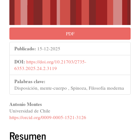
PDF
Publicado:
15-12-2025
DOI:
https://doi.org/10.21703/2735-
6353.2025.24.2.3119
Palabras clave:
Disposición, mente-cuerpo , Spinoza, Filosofía moderna
Contenido
Antonio Montes
Universidad de Chile
principal
https://orcid.org/0009-0005-1521-3126
del
Resumen
artículo