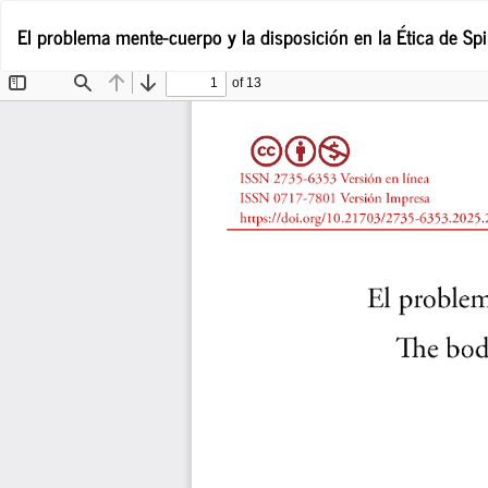
Volver
El problema mente-cuerpo y la disposición en la Ética de Sp
a
los
detalles
del
artículo