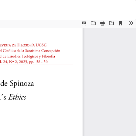
De
De
P