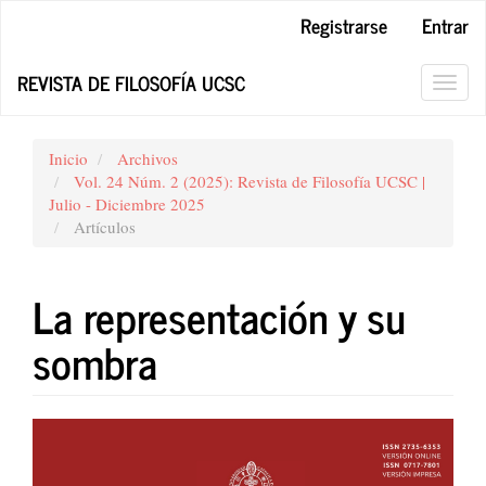
Navegación
Registrarse
Entrar
principal
Contenido
REVISTA DE FILOSOFÍA UCSC
principal
Toggl
Barra
navig
lateral
Inicio
Archivos
Vol. 24 Núm. 2 (2025): Revista de Filosofía UCSC |
Julio - Diciembre 2025
Artículos
La representación y su
sombra
Barra
lateral