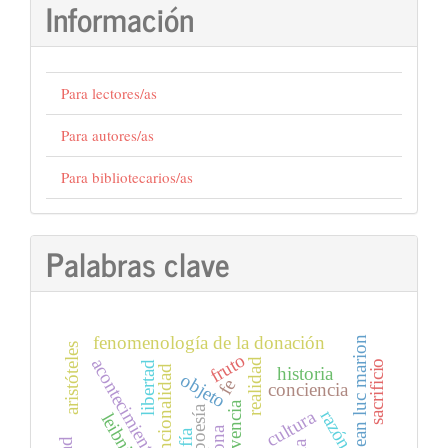
Información
Para lectores/as
Para autores/as
Para bibliotecarios/as
Palabras clave
fenomenología de la donación
jean luc marion
aristóteles
fruto
acontecimiento
realidad
sacrificio
libertad
historia
intencionalidad
objeto
fe
conciencia
vivencia
poesía
cultura
razón
leibniz