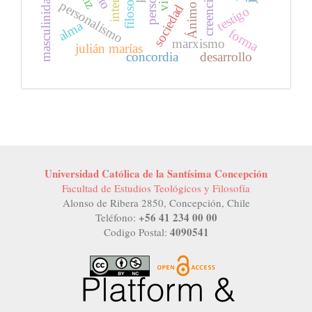
persona
filosofía
masculinidad
creencia
personalismo
Ánimo
sociedad
testigo
alma
forma
marxismo
julián marías
concordia
desarrollo
Universidad Católica de la Santísima Concepción
Facultad de Estudios Teológicos y Filosofía
Alonso de Ribera 2850, Concepción, Chile
+56 41 234 00 00
Teléfono:
4090541
Codigo Postal: