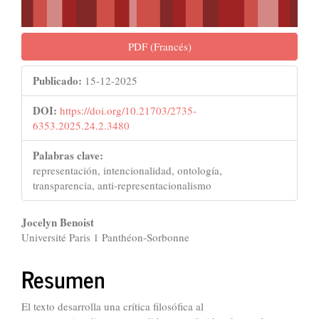
PDF (Francés)
Publicado:
15-12-2025
DOI:
https://doi.org/10.21703/2735-
6353.2025.24.2.3480
Palabras clave:
representación, intencionalidad, ontología,
transparencia, anti-representacionalismo
Contenido
Jocelyn Benoist
Université Paris 1 Panthéon-Sorbonne
principal
del
Resumen
artículo
El texto desarrolla una crítica filosófica al