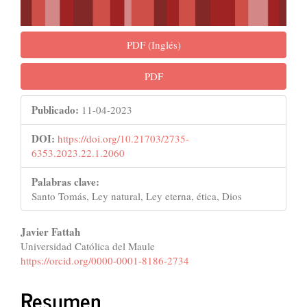
PDF (Inglés)
PDF
Publicado:
11-04-2023
DOI:
https://doi.org/10.21703/2735-
6353.2023.22.1.2060
Palabras clave:
Santo Tomás, Ley natural, Ley eterna, ética, Dios
Contenido
Javier Fattah
Universidad Católica del Maule
principal
https://orcid.org/0000-0001-8186-2734
del
Resumen