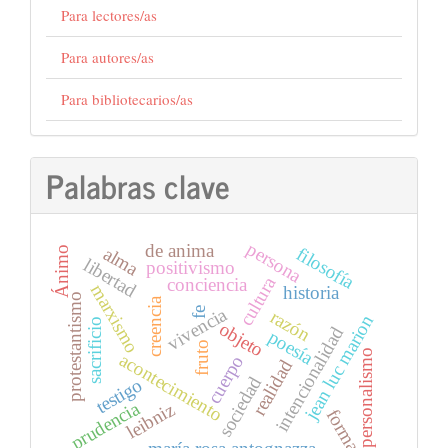
Para lectores/as
Para autores/as
Para bibliotecarios/as
Palabras clave
persona
de anima
alma
filosofía
Ánimo
libertad
positivismo
cultura
conciencia
marxismo
historia
protestantismo
creencia
vivencia
fe
razón
jean luc marion
sacrificio
objeto
intencionalidad
poesía
fruto
personalismo
acontecimiento
cuerpo
realidad
sociedad
testigo
prudencia
leibniz
forma