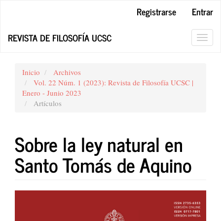
Navegación
Registrarse
Entrar
principal
Contenido
REVISTA DE FILOSOFÍA UCSC
principal
Toggl
Barra
navig
lateral
Inicio
Archivos
Vol. 22 Núm. 1 (2023): Revista de Filosofía UCSC |
Enero - Junio 2023
Artículos
Sobre la ley natural en
Santo Tomás de Aquino
Barra
lateral