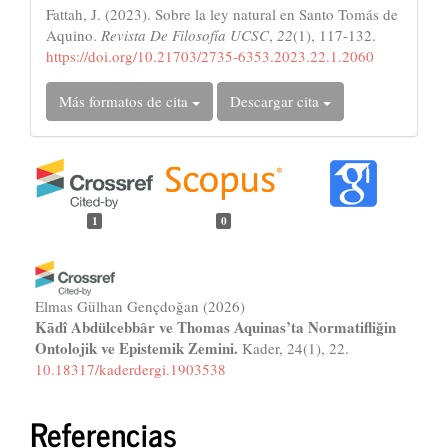
Fattah, J. (2023). Sobre la ley natural en Santo Tomás de
Aquino.
Revista De Filosofía UCSC
,
22
(1), 117-132.
https://doi.org/10.21703/2735-6353.2023.22.1.2060
Más formatos de cita
Descargar cita
1
0
Elmas Gülhan Gençdoğan
(2026)
Kādî Abdülcebbâr ve Thomas Aquinas’ta Normatifliğin
Ontolojik ve Epistemik Zemini.
Kader, 24(1), 22.
10.18317/kaderdergi.1903538
Referencias