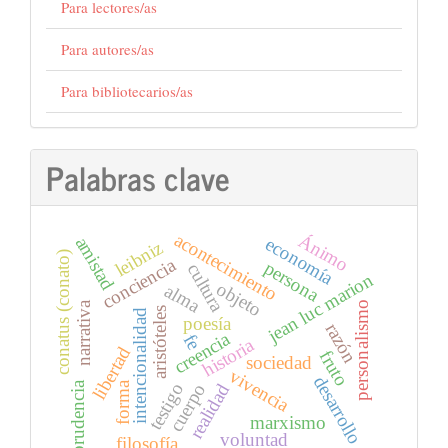
Para lectores/as
Para autores/as
Para bibliotecarios/as
Palabras clave
acontecimiento
Ánimo
amistad
economía
leibniz
conatus (conato)
conciencia
persona
cultura
jean luc marion
objeto
alma
narrativa
personalismo
aristóteles
intencionalidad
poesía
razón
creencia
fe
historia
libertad
fruto
sociedad
vivencia
desarrollo
forma
prudencia
testigo
cuerpo
realidad
marxismo
voluntad
filosofía