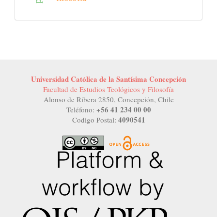
Universidad Católica de la Santísima Concepción
Facultad de Estudios Teológicos y Filosofía
Alonso de Ribera 2850, Concepción, Chile
+56 41 234 00 00
Teléfono:
4090541
Codigo Postal: