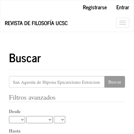
Navegación
Registrarse
Entrar
principal
Contenido
REVISTA DE FILOSOFÍA UCSC
principal
Toggl
Barra
navig
lateral
Buscar
Buscar
artículos
por
Filtros avanzados
Desde
Hasta