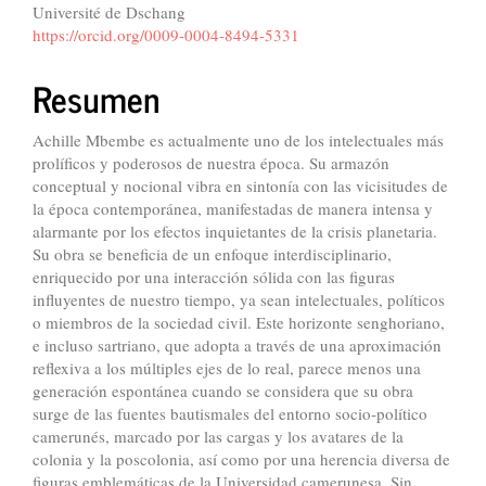
Université de Dschang
principal
https://orcid.org/0009-0004-8494-5331
del
Resumen
artículo
Achille Mbembe es actualmente uno de los intelectuales más
prolíficos y poderosos de nuestra época. Su armazón
conceptual y nocional vibra en sintonía con las vicisitudes de
la época contemporánea, manifestadas de manera intensa y
alarmante por los efectos inquietantes de la crisis planetaria.
Su obra se beneficia de un enfoque interdisciplinario,
enriquecido por una interacción sólida con las figuras
influyentes de nuestro tiempo, ya sean intelectuales, políticos
o miembros de la sociedad civil. Este horizonte senghoriano,
e incluso sartriano, que adopta a través de una aproximación
reflexiva a los múltiples ejes de lo real, parece menos una
generación espontánea cuando se considera que su obra
surge de las fuentes bautismales del entorno socio-político
camerunés, marcado por las cargas y los avatares de la
colonia y la poscolonia, así como por una herencia diversa de
figuras emblemáticas de la Universidad camerunesa. Sin