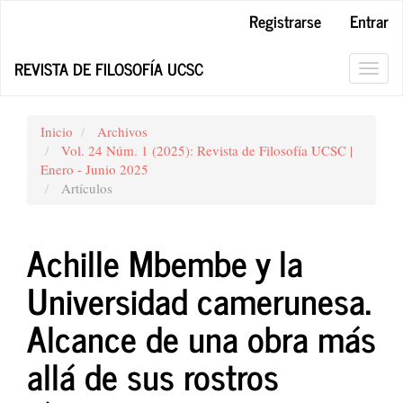
Navegación
Registrarse
Entrar
principal
Contenido
REVISTA DE FILOSOFÍA UCSC
principal
Toggl
Barra
navig
lateral
Inicio
Archivos
Vol. 24 Núm. 1 (2025): Revista de Filosofía UCSC |
Enero - Junio 2025
Artículos
Achille Mbembe y la
Universidad camerunesa.
Alcance de una obra más
allá de sus rostros