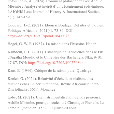
Fofou Tchio, A. (2024). Comment philosopher avec Achille
Mbembe? Analyse et intérêt d’un décentrement épistémique.
LAJOHIS Lasu Journal of History & International Studies,
5(1), 143-159.
Goddard, J.-C. (2021). Eboussi Boulaga. Défaites et utopies.
Politique Africaine, 2021(4), 73-86. DOI:
https://doi.org/10.3917/polaf.164.0073
Hegel, G. W. F. (1987). La raison dans l’histoire. Hatier.
Kamdem, P. E. (2011). Esthétique de la violence dans le Fils
d’Agatha Moudio et le Cimetière des Bacheliers. Nkà, 9-10,
67-87. DOI:
https://doi.org/10.7202/1005568ar
Kant, E. (1944). Critique de la raison pure. Quadrige.
Kenko, G. (2024). Relativité d’échelle et réalisme des
relations chez Gilbert Simondon. Revue Africaniste Inter-
Disciplinaire, 56(1), Monange.
Lobe, M. (2021). Une instrumentalisation de nos penseurs:
Achille Mbembe, pour qui roules-tu? Chronique Plurielle, Le
Témoin Quotidien, 1532, 30 juillet-20 août.