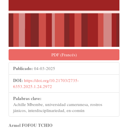
PDF (Francés)
Publicado:
04-03-2025
DOI:
https://doi.org/10.21703/2735-
6353.2025.1.24.2972
Palabras clave:
Achille Mbembe, universidad camerunesa, rostros
jánicos, interdisciplinariedad, en-común
Contenido
Armel FOFOU TCHIO