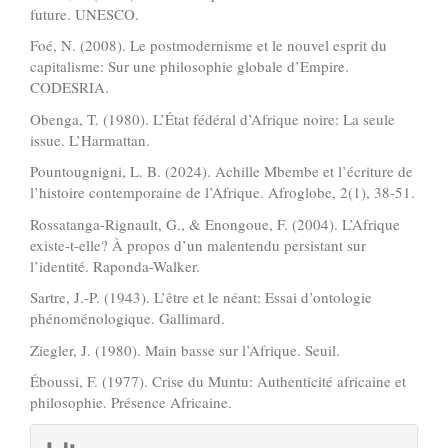
future. UNESCO.
Foé, N. (2008). Le postmodernisme et le nouvel esprit du
capitalisme: Sur une philosophie globale d’Empire.
CODESRIA.
Obenga, T. (1980). L’État fédéral d’Afrique noire: La seule
issue. L’Harmattan.
Pountougnigni, L. B. (2024). Achille Mbembe et l’écriture de
l’histoire contemporaine de l’Afrique. Afroglobe, 2(1), 38-51.
Rossatanga-Rignault, G., & Enongoue, F. (2004). L’Afrique
existe-t-elle? À propos d’un malentendu persistant sur
l’identité. Raponda-Walker.
Sartre, J.-P. (1943). L’être et le néant: Essai d’ontologie
phénoménologique. Gallimard.
Ziegler, J. (1980). Main basse sur l’Afrique. Seuil.
Éboussi, F. (1977). Crise du Muntu: Authenticité africaine et
philosophie. Présence Africaine.