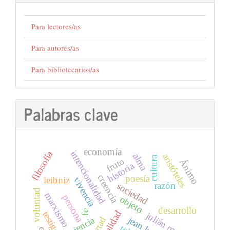
Para lectores/as
Para autores/as
Para bibliotecarios/as
Palabras clave
economía
intencionalidad
filosofía
alma
aristóteles
cultura
fruto
Ánimo
historia
creencia
poesía
leibniz
vivencia
razón
sociedad
voluntad
marxismo
persona
objeto
desarrollo
realidad
fe
testigo
julián marías
conciencia