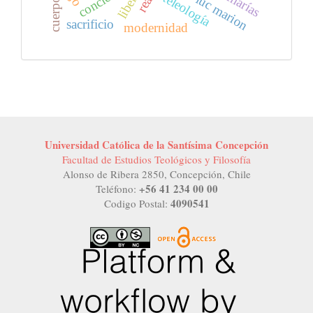
jean luc marion
libertad
teleología
cuerpo
sacrificio
modernidad
Universidad Católica de la Santísima Concepción
Facultad de Estudios Teológicos y Filosofía
Alonso de Ribera 2850, Concepción, Chile
+56 41 234 00 00
Teléfono:
4090541
Codigo Postal: