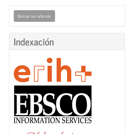
Enviar
Enviar un artículo
un
artículo
Indexación