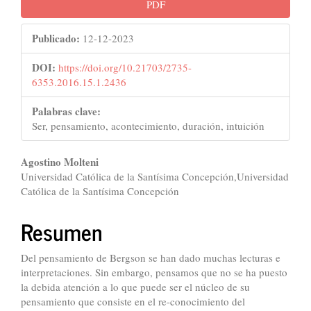
Barra
PDF
lateral
Publicado:
12-12-2023
del
artículo
DOI:
https://doi.org/10.21703/2735-
6353.2016.15.1.2436
Palabras clave:
Ser, pensamiento, acontecimiento, duración, intuición
Contenido
Agostino Molteni
Universidad Católica de la Santísima Concepción,Universidad
principal
Católica de la Santísima Concepción
del
Resumen
artículo
Del pensamiento de Bergson se han dado muchas lecturas e
interpretaciones. Sin embargo, pensamos que no se ha puesto
la debida atención a lo que puede ser el núcleo de su
pensamiento que consiste en el re-conocimiento del