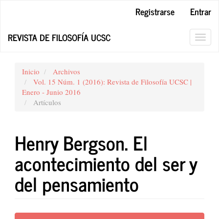
Navegación
Registrarse
Entrar
principal
Contenido
REVISTA DE FILOSOFÍA UCSC
principal
Toggl
Barra
navig
lateral
Inicio
Archivos
Vol. 15 Núm. 1 (2016): Revista de Filosofía UCSC |
Enero - Junio 2016
Artículos
Henry Bergson. El
acontecimiento del ser y
del pensamiento