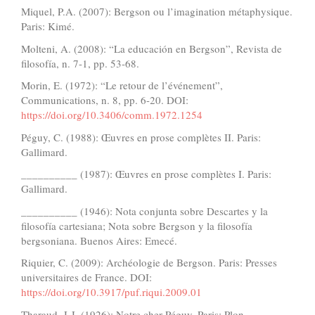
Miquel, P.A. (2007): Bergson ou l’imagination métaphysique.
Paris: Kimé.
Molteni, A. (2008): “La educación en Bergson”, Revista de
filosofía, n. 7-1, pp. 53-68.
Morin, E. (1972): “Le retour de l’événement”,
Communications, n. 8, pp. 6-20. DOI:
https://doi.org/10.3406/comm.1972.1254
Péguy, C. (1988): Œuvres en prose complètes II. Paris:
Gallimard.
__________ (1987): Œuvres en prose complètes I. Paris:
Gallimard.
__________ (1946): Nota conjunta sobre Descartes y la
filosofía cartesiana; Nota sobre Bergson y la filosofía
bergsoniana. Buenos Aires: Emecé.
Riquier, C. (2009): Archéologie de Bergson. Paris: Presses
universitaires de France. DOI:
https://doi.org/10.3917/puf.riqui.2009.01
Tharaud, J-J. (1926): Notre cher Péguy. Paris: Plon.