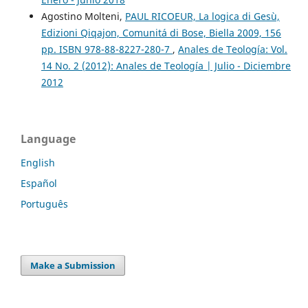
Agostino Molteni,
PAUL RICOEUR, La logica di Gesù,
Edizioni Qiqajon, Comunitá di Bose, Biella 2009, 156
pp. ISBN 978-88-8227-280-7
,
Anales de Teología: Vol.
14 No. 2 (2012): Anales de Teología | Julio - Diciembre
2012
Language
English
Español
Português
Make a Submission