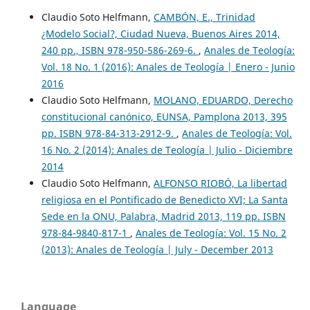
Claudio Soto Helfmann,
CAMBÓN, E., Trinidad
¿Modelo Social?, Ciudad Nueva, Buenos Aires 2014,
240 pp., ISBN 978-950-586-269-6.
,
Anales de Teología:
Vol. 18 No. 1 (2016): Anales de Teología | Enero - Junio
2016
Claudio Soto Helfmann,
MOLANO, EDUARDO, Derecho
constitucional canónico, EUNSA, Pamplona 2013, 395
pp. ISBN 978-84-313-2912-9.
,
Anales de Teología: Vol.
16 No. 2 (2014): Anales de Teología | Julio - Diciembre
2014
Claudio Soto Helfmann,
ALFONSO RIOBÓ, La libertad
religiosa en el Pontificado de Benedicto XVI; La Santa
Sede en la ONU, Palabra, Madrid 2013, 119 pp. ISBN
978-84-9840-817-1
,
Anales de Teología: Vol. 15 No. 2
(2013): Anales de Teología | July - December 2013
Language