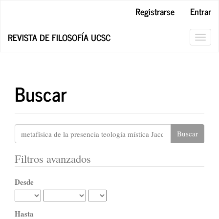
Navegación
Registrarse
Entrar
principal
Contenido
REVISTA DE FILOSOFÍA UCSC
principal
Toggl
Barra
navig
lateral
Buscar
Buscar
artículos
por
Filtros avanzados
Desde
Hasta