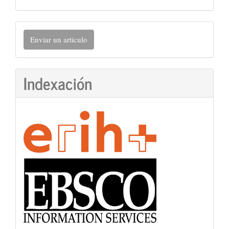
Enviar
Enviar un artículo
un
artículo
Indexación