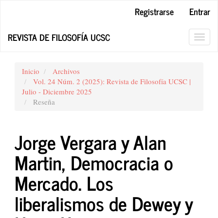
Navegación
Registrarse
Entrar
principal
Contenido
REVISTA DE FILOSOFÍA UCSC
principal
Toggl
Barra
navig
lateral
Inicio
Archivos
Vol. 24 Núm. 2 (2025): Revista de Filosofía UCSC |
Julio - Diciembre 2025
Reseña
Jorge Vergara y Alan
Martin, Democracia o
Mercado. Los
liberalismos de Dewey y