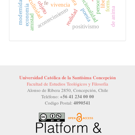
intencionalidad
masculinidad
persona
modernidad
forma
objeto
fe
vivencia
economía
de anima
acontecimiento
poesía
realidad
amistad
positivismo
Universidad Católica de la Santísima Concepción
Facultad de Estudios Teológicos y Filosofía
Alonso de Ribera 2850, Concepción, Chile
+56 41 234 00 00
Teléfono:
4090541
Codigo Postal: