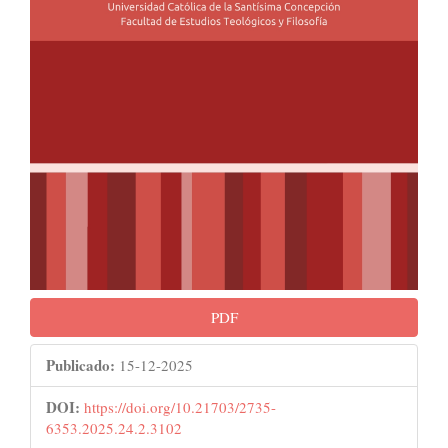
PDF
Publicado:
15-12-2025
DOI:
https://doi.org/10.21703/2735-
6353.2025.24.2.3102