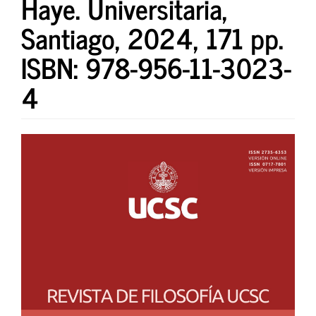
Haye. Universitaria,
Santiago, 2024, 171 pp.
ISBN: 978-956-11-3023-
4
Barra
lateral
del
artículo