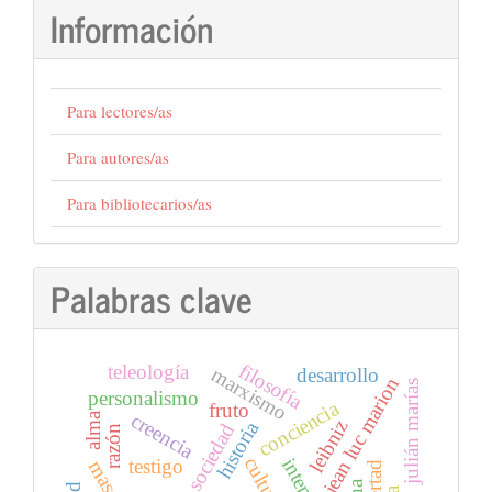
Información
Para lectores/as
Para autores/as
Para bibliotecarios/as
Palabras clave
filosofía
teleología
marxismo
desarrollo
jean luc marion
julián marías
personalismo
conciencia
fruto
creencia
alma
leibniz
historia
sociedad
razón
cultura
testigo
libertad