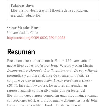
Palabras clave:
Liberalismo, democracia , Filosofía de la educación,
mercado, educación
Contenido
Oscar Morales Bravo
Universidad de Chile
principal
https://orcid.org/0009-0002-3996-0028
del
Resumen
artículo
Recientemente publicada por la Editorial Universitaria
,
el
nuevo libro de los profesores Jorge Vergara y Alan Martin
Democracia o Mercado. Los liberalismos de Dewey y Hayek
profundiza y amplía el alcance
de su anterior trabajo en
conjunto
Pensar la Educación. Desde Friedman a Dewey
(2017). En esta nueva obra, los autores emprenden un
riguroso análisis comparativo entre dos vertientes del
liberalismo que, aunque comparten una raíz común, encarnan
concepciones teóricas profundamente divergentes: la de John
Dewey y la de Friedrich Hayek, dos de las figuras