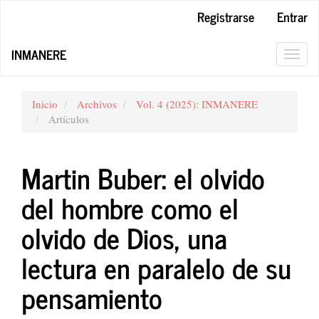
Navegación
Registrarse
Entrar
principal
Contenido
INMANERE
principal
Toggl
Barra
navig
lateral
Inicio
Archivos
Vol. 4 (2025): INMANERE
Artículos
Martin Buber: el olvido
del hombre como el
olvido de Dios, una
lectura en paralelo de su
pensamiento