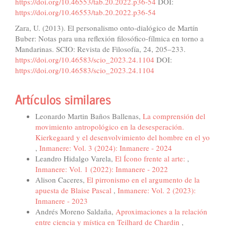
https://doi.org/10.46553/tab.20.2022.p36-54
DOI:
https://doi.org/10.46553/tab.20.2022.p36-54
Zara, U. (2013). El personalismo onto-dialógico de Martín
Buber: Notas para una reflexión filosófico-fílmica en torno a
Mandarinas. SCIO: Revista de Filosofía, 24, 205–233.
https://doi.org/10.46583/scio_2023.24.1104
DOI:
https://doi.org/10.46583/scio_2023.24.1104
Artículos similares
Leonardo Martin Baños Ballenas,
La comprensión del
movimiento antropológico en la desesperación.
Kierkegaard y el desenvolvimiento del hombre en el yo
,
Inmanere: Vol. 3 (2024): Inmanere - 2024
Leandro Hidalgo Varela,
El Ícono frente al arte:
,
Inmanere: Vol. 1 (2022): Inmanere - 2022
Alison Caceres,
El pirronismo en el argumento de la
apuesta de Blaise Pascal
,
Inmanere: Vol. 2 (2023):
Inmanere - 2023
Andrés Moreno Saldaña,
Aproximaciones a la relación
entre ciencia y mística en Teilhard de Chardin
,