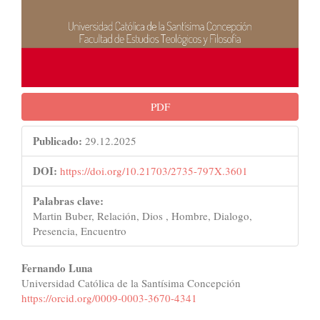
PDF
Publicado:
29.12.2025
DOI:
https://doi.org/10.21703/2735-797X.3601
Palabras clave:
Martin Buber, Relación, Dios , Hombre, Dialogo,
Presencia, Encuentro
Contenido
Fernando Luna
Universidad Católica de la Santísima Concepción
principal
https://orcid.org/0009-0003-3670-4341