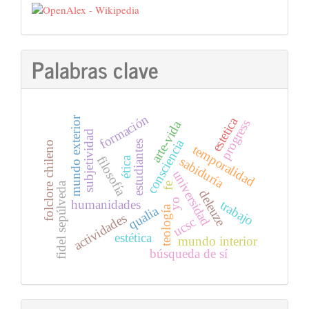
Palabras clave
formación
estetica
mundo exterior
progress
arte-vida
subjetividad
consciencia
estudiantes
folclore chileno
temporalidad
filosofía
sabiduría
ética
universidad
fidel sepúlveda
fe
deleuze
yo
humanidades
trabajo
qualia
teología
actividades
ucsc
estética
mundo interior
búsqueda de sí