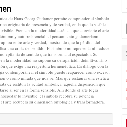
men
lo
tica de Hans-Georg Gadamer permite comprender el símbolo
E
ma originaria de presencia y de verdad, en la que lo visible
u
nvisible. Frente a la modernidad estética, que convierte el arte
utónomo y autorreferencial, el pensamiento gadameriano
a
ruptura entre arte y verdad, mostrando que la pérdida del
ica una crisis del sentido. El símbolo no representa ni traduce:
o epifanía de sentido que transforma al espectador. Su
 en la modernidad no supone su desaparición definitiva, sino
ión que exige una reapertura hermenéutica. En diálogo con la
ía contemporánea, el símbolo puede reaparecer como exceso,
ón o como mirada que nos ve. Más que restaurar una estética
rata de restituir la actitud simbólica, aquella disposición que
arse al ser en la forma sensible. Allí donde el arte logra
ospedar lo invisible, el símbolo recobra su potencia
 el arte recupera su dimensión ontológica y transformadora.
es