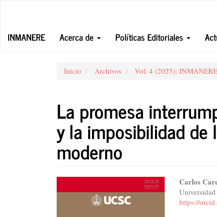
Navegación
principal
Contenido
INMANERE
Acerca de
Políticas Editoriales
Act
principal
Barra
lateral
Inicio
Archivos
Vol. 4 (2025): INMANER
La promesa interrum
y la imposibilidad de 
moderno
Barra
Conte
Carlos Car
Universidad
lateral
princi
https://orc