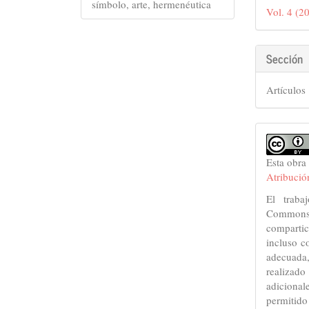
del
símbolo, arte, hermenéutica
Vol. 4 (
artícu
Sección
Artículos
Esta obra
Atribuci
El traba
Commons 
compartic
incluso c
adecuada,
realizado
adicional
permitido 