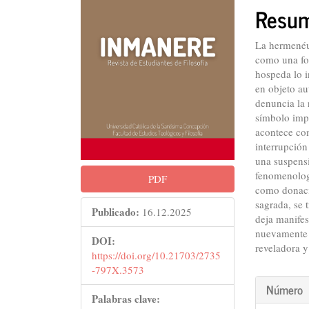
del
del
Resu
artículo
artícu
La hermenéu
como una for
hospeda lo i
en objeto a
denuncia la 
símbolo impl
acontece com
interrupción
una suspens
fenomenolog
PDF
como donaci
sagrada, se t
Publicado:
16.12.2025
deja manifest
nuevamente h
DOI:
reveladora y
https://doi.org/10.21703/2735
-797X.3573
Detall
Número
Palabras clave: