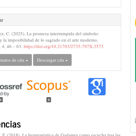
ar
ez, C. (2025). La promesa interrumpida del símbolo:
 la imposibilidad de lo sagrado en el arte moderno.
,
4
, 46 – 63.
https://doi.org/10.21703/2735-797X.3573
matos de cita
Descargar cita
0
0
encias
r, F. (2018). La hermenéutica de Gadamer como escucha tras las