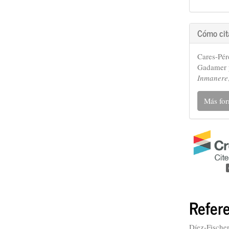
Cómo cit
Cares-Pér
Gadamer y
Inmanere
Más for
Refer
Díez-Fische