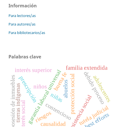
Información
Para lectores/as
Para autores/as
Para bibliotecarios/as
Palabras clave
familia extendida
interés superior
garantía laboral universal
debido proceso
buena fe
protección social
adolescentes
posesión de inmuebles
prescripción
abuelos
tierras indígenas
niños
niñas
asistencia social
interés social
contencioso
tutela judicial
riesgos
best efforts
causalidad