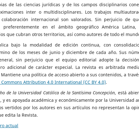
as de las ciencias jurídicas y de los campos disciplinarios cone
oximaciones inter o multidisciplinares. Los trabajos multiautora
colaboración internacional son valorados. Sin perjuicio de qu
a preferentemente en el ámbito geográfico América Latina,
os que cubran otros territorios, así como autores de todo el mund
blica bajo la modalidad de edición continua, con consolidaci
rmino de los meses de junio y diciembre de cada año. Sus núm
eneral, sin perjuicio que el equipo editorial adopte la decisió
o adicional de carácter especial. La revista es arbitrada medi
 Mantiene una política de acceso abierto a sus contenidos, a travé
 Commons Attribution 4.0 International (CC BY 4.0)
.
cho de la Universidad Católica de la Santísima Concepción
, está abie
, y es apoyada académica y económicamente por la Universidad a
ios vertidos por los autores en sus artículos no representan la opi
ue edita la Revista.
o actual