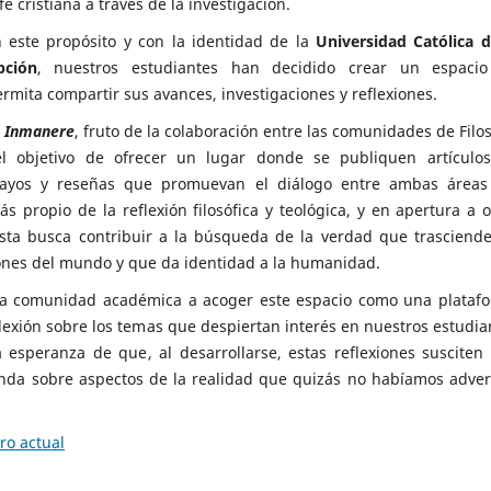
fe cristiana a través de la investigación.
 este propósito y con la identidad de la
Universidad Católica d
pción
, nuestros estudiantes han decidido crear un espaci
rmita compartir sus avances, investigaciones y reflexiones.
a
Inmanere
, fruto de la colaboración entre las comunidades de Filos
el objetivo de ofrecer un lugar donde se publiquen artículo
nsayos y reseñas que promuevan el diálogo entre ambas áreas
s propio de la reflexión filosófica y teológica, y en apertura a o
vista busca contribuir a la búsqueda de la verdad que trasciende
ones del mundo y que da identidad a la humanidad.
la comunidad académica a acoger este espacio como una plataf
lexión sobre los temas que despiertan interés en nuestros estudia
a esperanza de que, al desarrollarse, estas reflexiones susciten
da sobre aspectos de la realidad que quizás no habíamos adver
o actual