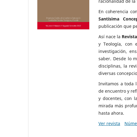
racionalidad de la 
En coherencia con
Santísima Conce
publicación que pe
Así nace la
Revist
y Teología, con 
investigación, e
saber. Desde lo má
disciplinas, la re
diversas concepci
Invitamos a toda 
de encuentro y ref
y docentes, con l
mirada más profun
hasta ahora.
Ver revista
Númer