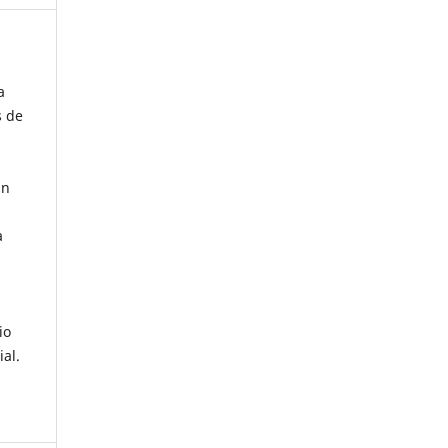
a
s de
an
a
io
al.