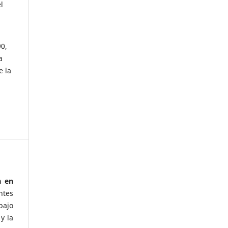
l
90,
a
e la
a en
ntes
bajo
y la