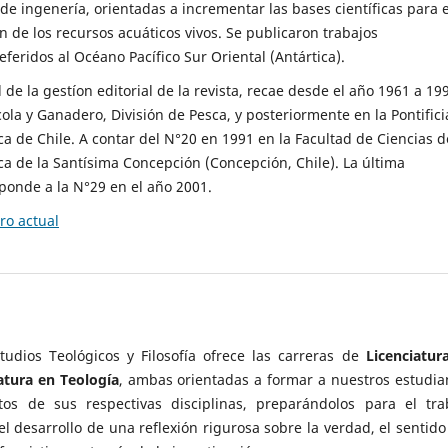
de ingenería, orientadas a incrementar las bases científicas para e
n de los recursos acuáticos vivos. Se publicaron trabajos
feridos al Océano Pacífico Sur Oriental (Antártica).
de la gestíon editorial de la revista, recae desde el año 1961 a 19
cola y Ganadero, División de Pesca, y posteriormente en la Pontifici
ca de Chile. A contar del N°20 en 1991 en la Facultad de Ciencias d
ca de la Santísima Concepción (Concepción, Chile). La última
ponde a la N°29 en el año 2001.
o actual
tudios Teológicos y Filosofía ofrece las carreras de
Licenciatur
atura en Teología
, ambas orientadas a formar a nuestros estudia
os de sus respectivas disciplinas, preparándolos para el tra
l desarrollo de una reflexión rigurosa sobre la verdad, el sentido 