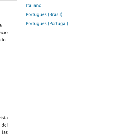
Italiano
Português (Brasil)
Português (Portugal)
a
acio
ndo
ista
 del
 las