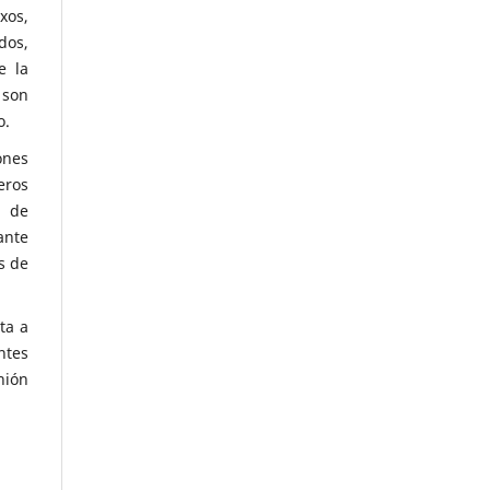
xos,
dos,
e la
 son
o.
ones
eros
n de
ante
s de
rta a
ntes
nión