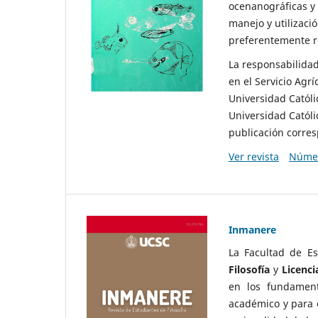
ocenanográficas y 
manejo y utilizació
preferentemente re
La responsabilidad 
en el Servicio Agrí
Universidad Católi
Universidad Católi
publicación corres
Ver revista
Númer
Inmanere
La Facultad de Es
Filosofía
y
Licenci
en los fundament
académico y para e