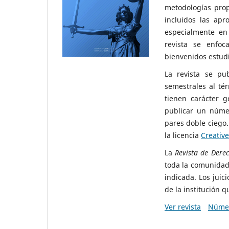
metodologías propi
incluidos las apr
especialmente en 
revista se enfoc
bienvenidos estudi
La revista se pu
semestrales al té
tienen carácter g
publicar un númer
pares doble ciego.
la licencia
Creative
La
Revista de Dere
toda la comunidad
indicada. Los juic
de la institución q
Ver revista
Númer