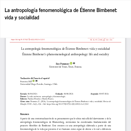
Volver
La antropología fenomenológica de Étienne Bimbenet:
a
vida y socialidad
los
detalles
del
De
De
artículo
P