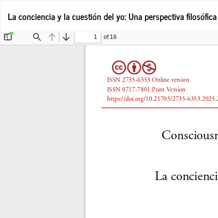
Volver
La conciencia y la cuestión del yo: Una perspectiva filosófica
a
los
detalles
del
artículo