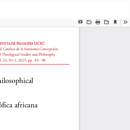
De
De
P