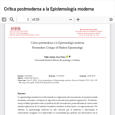
Volver
De
De
Crítica postmoderna a la Epistemología moderna
a
P
los
detalles
del
artículo