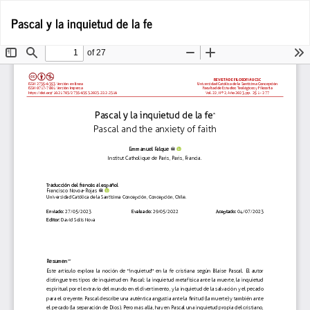
Volver
De
De
Pascal y la inquietud de la fe
a
P
los
detalles
del
artículo