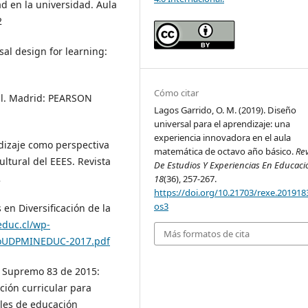
d en la universidad. Aula
2
sal design for learning:
Cómo citar
ral. Madrid: PEARSON
Lagos Garrido, O. M. (2019). Diseño
universal para el aprendizaje: una
experiencia innovadora en el aula
ndizaje como perspectiva
matemática de octavo año básico.
Rev
ultural del EEES. Revista
De Estudios Y Experiencias En Educaci
2
18
(36), 257-267.
https://doi.org/10.21703/rexe.201918
os3
 en Diversificación de la
educ.cl/wp-
Más formatos de cita
rioUDPMINEDUC-2017.pdf
o Supremo 83 de 2015:
ción curricular para
les de educación