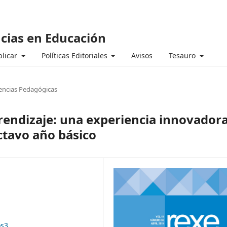
ncias en Educación
licar
Políticas Editoriales
Avisos
Tesauro
encias Pedagógicas
prendizaje: una experiencia innovador
ctavo año básico
os3