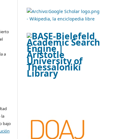
ierto
el
da a
ltad
 la
o bajo
ución