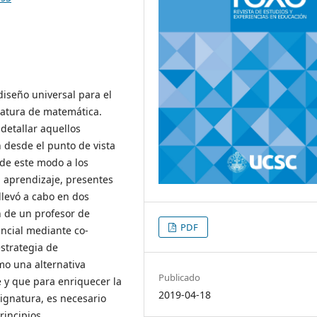
diseño universal para el
natura de matemática.
detallar aquellos
n desde el punto de vista
 de este modo a los
l aprendizaje, presentes
 llevó a cabo en dos
n de un profesor de
PDF
ncial mediante co-
strategia de
mo una alternativa
Publicado
e y que para enriquecer la
2019-04-18
signatura, es necesario
incipios.