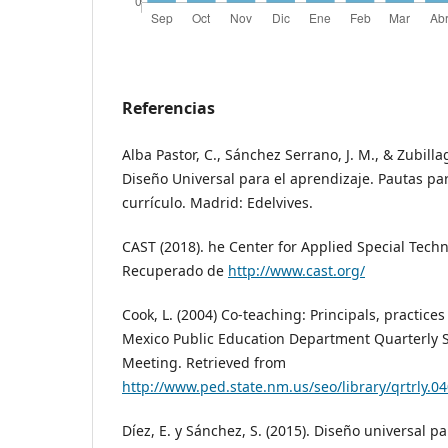
Referencias
Alba Pastor, C., Sánchez Serrano, J. M., & Zubillag
Diseño Universal para el aprendizaje. Pautas par
currículo. Madrid: Edelvives.
CAST (2018). he Center for Applied Special Tech
Recuperado de
http://www.cast.org/
Cook, L. (2004) Co-teaching: Principals, practic
Mexico Public Education Department Quarterly S
Meeting. Retrieved from
http://www.ped.state.nm.us/seo/library/qrtrly.0
Díez, E. y Sánchez, S. (2015). Diseño universal p