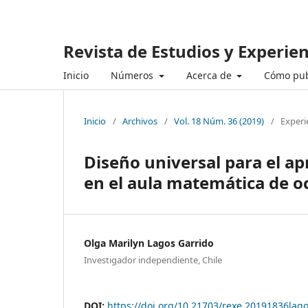
Revista de Estudios y Experie
Inicio
Números
Acerca de
Cómo pub
Inicio
/
Archivos
/
Vol. 18 Núm. 36 (2019)
/
Experi
Diseño universal para el a
en el aula matemática de o
Olga Marilyn Lagos Garrido
Investigador independiente, Chile
DOI:
https://doi.org/10.21703/rexe.20191836lag