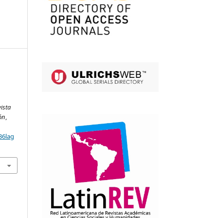
ista
ón
,
36lag