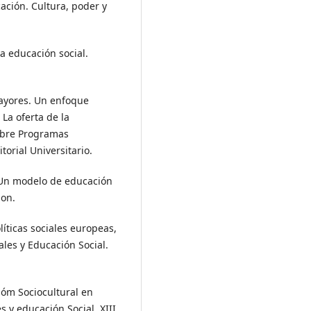
ucación. Cultura, poder y
la educación social.
mayores. Un enfoque
 La oferta de la
obre Programas
orial Universitario.
. Un modelo de educación
son.
líticas sociales europeas,
ales y Educación Social.
cióm Sociocultural en
s y educación Social. XIII