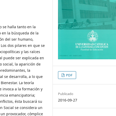
 se halla tanto en la
mo en la búsqueda de la
ión del ser humano,
 Los dos pilares en que se
iopolíticas y las raíces
ial puede ser explicada en
 social, la aparición de
 predominantes, la
PDF
l se desarrolla, a lo que
Bienestar. La teoría
Se invoca a la formación y
Publicado
encia emancipatoria;
2016-09-27
nflictos, ésta buscará su
ón Social se considera un
s un provocador, cómplice