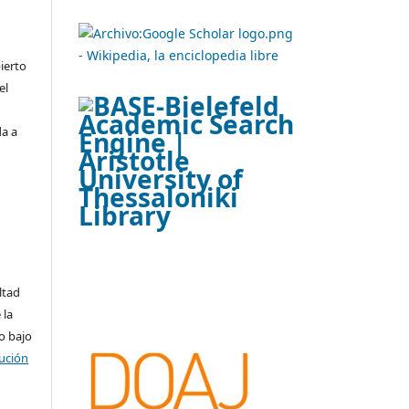
ierto
el
da a
ltad
 la
o bajo
ución