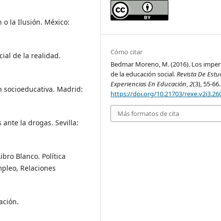
n o la Ilusión. México:
Cómo citar
cial de la realidad.
Bedmar Moreno, M. (2016). Los imper
de la educación social.
Revista De Estu
Experiencias En Educación
,
2
(3), 55-66.
ón socioeducativa. Madrid:
https://doi.org/10.21703/rexe.v2i3.26
Más formatos de cita
ante la drogas. Sevilla:
bro Blanco. Política
mpleo, Relaciones
ación.