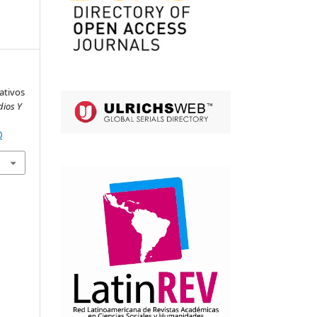
ativos
dios Y
0