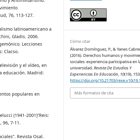
smo y Antimilitarismo:
vimiento
tud, 76, 113-127.
alismo latinoamericano a
chini, Gladis. 2006.
Cómo citar
egemónico. Lecciones
Álvarez Domínguez, P., & Yanes Cabrer
s: Clacso.
(2016). Derechos humanos y movimi
sociales: experiencia participativa en l
elevisión y el vídeo, en
universidad.
Revista De Estudios Y
 la educación. Madrid:
Experiencias En Educación
,
10
(19), 153
https://doi.org/10.21703/rexe.v10i19.
Más formatos de cita
entos populares en
.
lucci (1941-2001)”Reis:
 96, 7-11.
iales”. Revista Osal.