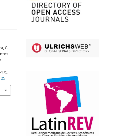
a, C.
entos
a
-175.
125