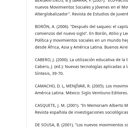
BERGANTIÑOS, B y IBARRA, P. (2007). “Eco-Pacifi
nuevos Movimientos Sociales y Jóvenes en el Mo
Alterglobalizador”. Revista de Estudios de Juven
BORÓN, A. (2006). “Después del saqueo: el capit
comienzos del nuevo siglo”. En Borón, Atilio y Le
Política y movimientos sociales en un mundo h
desde África, Asia y América Latina. Buenos Aire
CABERO, J. (2000). La utilización educativa de la t
Cabero, J. (ed.): Nuevas tecnologías aplicadas a
Síntesis, 39-70.
CAMACHO, D. L, MENJÍVAR, R. (2005). Los movimi
América Latina. México: Siglo Veintiuno Editores
CASQUETE, J. M. (2001). “In Memoriam Alberto Me
Revista española de investigaciones sociológicas,
DE SOUSA, B. (2001). “Los nuevos movimientos soc