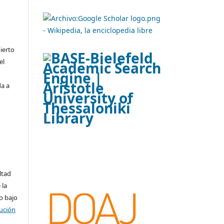
ierto
el
da a
ltad
 la
o bajo
ución