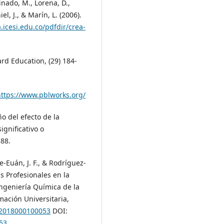
inado, M., Lorena, D.,
el, J., & Marín, L. (2006).
.icesi.edu.co/pdfdir/crea-
ard Education, (29) 184-
https://www.pblworks.org/
ño del efecto de la
ignificativo o
588.
-Euán, J. F., & Rodríguez-
as Profesionales en la
Ingeniería Química de la
ación Universitaria,
62018000100053
DOI:
53