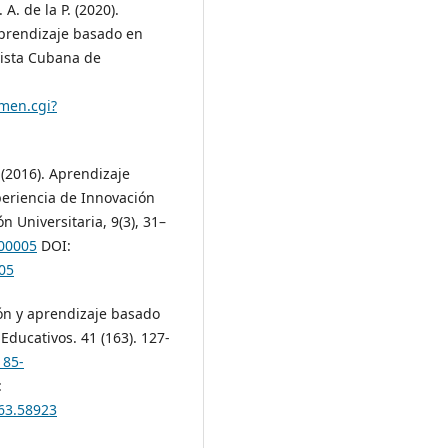
A. de la P. (2020).
 aprendizaje basado en
vista Cubana de
men.cgi?
. (2016). Aprendizaje
periencia de Innovación
 Universitaria, 9(3), 31–
300005
DOI:
05
ción y aprendizaje basado
 Educativos. 41 (163). 127-
185-
:
163.58923