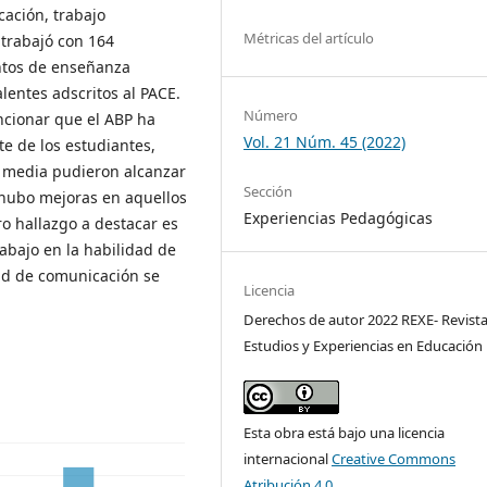
cación, trabajo
Métricas del artículo
e trabajó con 164
ntos de enseñanza
alentes adscritos al PACE.
Número
ncionar que el ABP ha
Vol. 21 Núm. 45 (2022)
te de los estudiantes,
a media pudieron alcanzar
Sección
 hubo mejoras en aquellos
Experiencias Pedagógicas
ro hallazgo a destacar es
abajo en la habilidad de
dad de comunicación se
Licencia
Derechos de autor 2022 REXE- Revist
Estudios y Experiencias en Educación
Esta obra está bajo una licencia
internacional
Creative Commons
Atribución 4.0
.