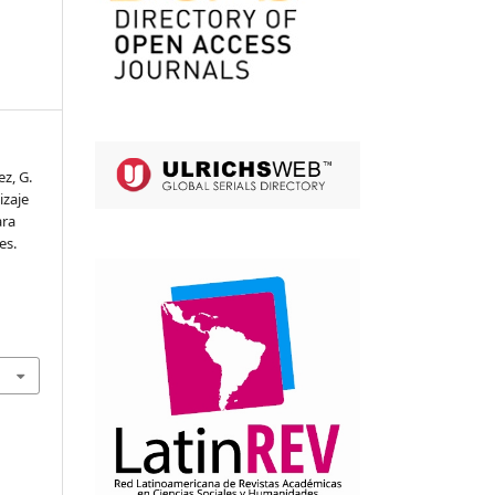
ez, G.
izaje
ara
es.