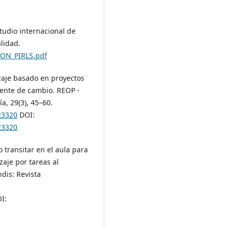
studio internacional de
lidad.
ION_PIRLS.pdf
dizaje basado en proyectos
gente de cambio. REOP -
a, 29(3), 45–60.
23320
DOI:
23320
o transitar en el aula para
aje por tareas al
dis: Revista
I: