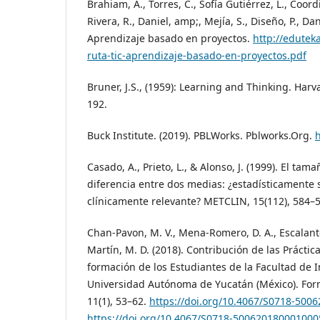
Brahiam, A., Torres, C., Sofía Gutiérrez, L., Coord
Rivera, R., Daniel, amp;, Mejía, S., Diseño, P., Dani
Aprendizaje basado en proyectos.
http://eduteka
ruta-tic-aprendizaje-basado-en-proyectos.pdf
Bruner, J.S., (1959): Learning and Thinking. Harv
192.
Buck Institute. (2019). PBLWorks. Pblworks.Org.
Casado, A., Prieto, L., & Alonso, J. (1999). El tama
diferencia entre dos medias: ¿estadísticamente s
clínicamente relevante? METCLIN, 15(112), 584–
Chan-Pavon, M. V., Mena-Romero, D. A., Escalante
Martín, M. D. (2018). Contribución de las Práctic
formación de los Estudiantes de la Facultad de 
Universidad Autónoma de Yucatán (México). Form
11(1), 53–62.
https://doi.org/10.4067/S0718-500
https://doi.org/10.4067/S0718-500620180001000