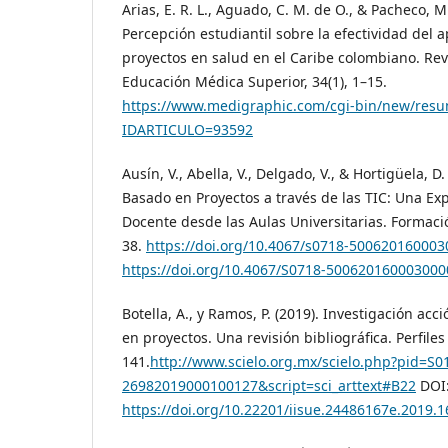
Arias, E. R. L., Aguado, C. M. de O., & Pacheco, M. 
Percepción estudiantil sobre la efectividad del
proyectos en salud en el Caribe colombiano. Re
Educación Médica Superior, 34(1), 1–15.
https://www.medigraphic.com/cgi-bin/new/resu
IDARTICULO=93592
Ausín, V., Abella, V., Delgado, V., & Hortigüela, D
Basado en Proyectos a través de las TIC: Una Ex
Docente desde las Aulas Universitarias. Formación
38.
https://doi.org/10.4067/s0718-50062016000
https://doi.org/10.4067/S0718-500620160003000
Botella, A., y Ramos, P. (2019). Investigación ac
en proyectos. Una revisión bibliográfica. Perfiles
141.
http://www.scielo.org.mx/scielo.php?pid=S0
26982019000100127&script=sci_arttext#B22
DOI
https://doi.org/10.22201/iisue.24486167e.2019.