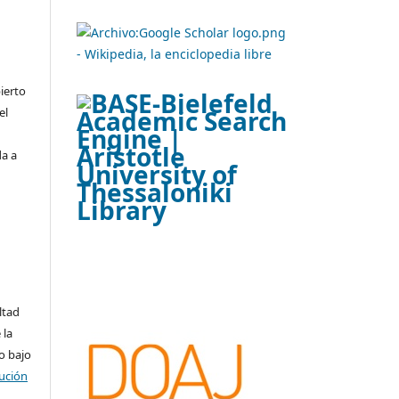
ierto
el
da a
ltad
 la
o bajo
ución