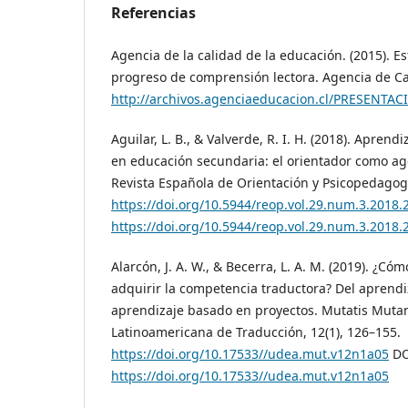
Referencias
Agencia de la calidad de la educación. (2015). E
progreso de comprensión lectora. Agencia de Ca
http://archivos.agenciaeducacion.cl/PRESENTAC
Aguilar, L. B., & Valverde, R. I. H. (2018). Apren
en educación secundaria: el orientador como a
Revista Española de Orientación y Psicopedagogí
https://doi.org/10.5944/reop.vol.29.num.3.2018.
https://doi.org/10.5944/reop.vol.29.num.3.2018.
Alarcón, J. A. W., & Becerra, L. A. M. (2019). ¿Cóm
adquirir la competencia traductora? Del aprendiz
aprendizaje basado en proyectos. Mutatis Mutan
Latinoamericana de Traducción, 12(1), 126–155.
https://doi.org/10.17533//udea.mut.v12n1a05
DO
https://doi.org/10.17533//udea.mut.v12n1a05