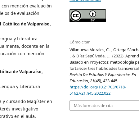
n con mención evaluación
delos de evaluación.
 Católica de Valparaíso,
engua y Literatura
Cómo citar
tualmente, docente en la
Villanueva Morales, C. ., Ortega Sánch
ducación con mención
., & Díaz Sepúlveda, L. . (2022). Aprend
Basado en Proyectos: metodología p
fortalecer tres habilidades transversal
tólica de Valparaíso,
Revista De Estudios Y Experiencias En
Educación
,
21
(45), 433-445.
Lengua y Literatura
https://doi.org/10.21703/0718-
5162.v21.n45.2022.022
a y cursando Magíster en
Más formatos de cita
erés investigativo
rativo en el aula.