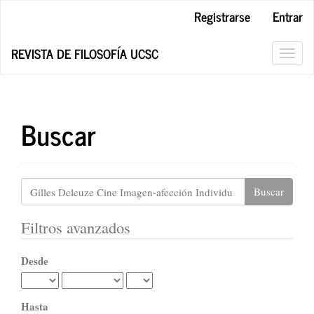
Navegación
Registrarse
Entrar
principal
Contenido
REVISTA DE FILOSOFÍA UCSC
principal
Toggl
Barra
navig
lateral
Buscar
Buscar
artículos
por
Filtros avanzados
Desde
Hasta