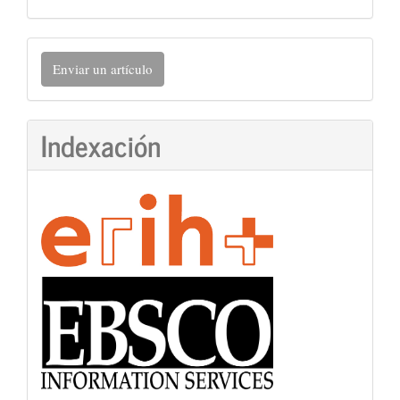
Enviar
Enviar un artículo
un
artículo
Indexación