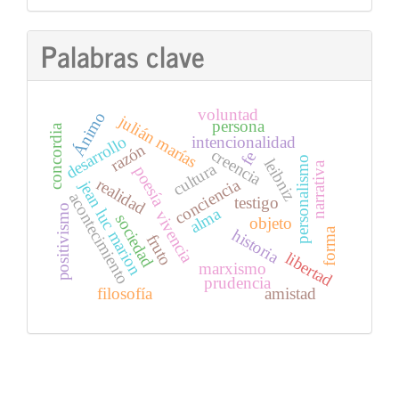
Palabras clave
voluntad
Ánimo
julián marías
persona
concordia
intencionalidad
desarrollo
razón
creencia
fe
personalismo
leibniz
cultura
narrativa
poesía
realidad
conciencia
jean luc marion
acontecimiento
testigo
positivismo
alma
vivencia
sociedad
objeto
historia
forma
fruto
libertad
marxismo
prudencia
filosofía
amistad