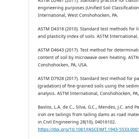
ASTM D2487 (2011). Standard practice for classific
engineering purposes (Unified Soil Classificati
International, West Conshohocken, PA.
ASTM D4318 (2010). Standard test methods for liqu
and plasticity index of soils. ASTM Internationa
ASTM D4643 (2017). Test method for determinati
content of soil by microwave oven heating. ASTM
Conshohocken, PA, USA.
ASTM D7928 (2017). Standard test method for par
(gradation) of fine-grained soils using the sedi
analysis. ASTM International, Conshohocken, PA
Bastos, L.A. de C., Silva, G.C., Mendes, J.C. and Pe
iron ore tailings from tailing dams as road mater
in Civil Engineering 28(10), 04016102.
https://doi.org/10.1061/(ASCE)MT.1943-5533.000