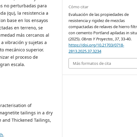
ras no perturbadas para
Cómo citar
da (qu), la resistencia a
Evaluación de las propiedades de
. Con base en los ensayos
resistencia y rigidez de mezclas
compactadas de relaves de hierro filt
ctadas en terreno, se
con cemento Portland apiladas in situ
humedad más cercanos al
(2025).
Obras Y Proyectos
,
37
, 33-40.
 vibración y sujetas a
https://doi.org/10.21703/0718-
to mecánico superior.
2813.2025.37.3234
izar el proceso de
Más formatos de cita
gran escala.
racterisation of
agnetite tailings in a dry
te and Thickened Tailings,
ah
.