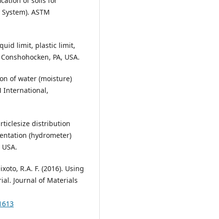
ation of soils for
on System). ASTM
id limit, plastic limit,
l, Conshohocken, PA, USA.
on of water (moisture)
 International,
ticlesize distribution
mentation (hydrometer)
, USA.
ixoto, R.A. F. (2016). Using
ial. Journal of Materials
1613