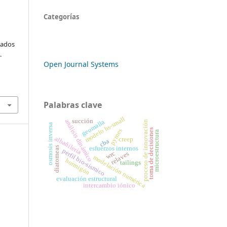
Categorías
rados
.
Open Journal Systems
Palabras clave
modelo hs-small
succión
análisis dinámico
geomalla
proceso de innovación
osmosis inversa
toma de decisiones
pymes
microestructura
albañilería
creep
cba
diatomeas
esfuerzos internos
perfil bio-sísmico
wrc
relaves
modelación numérica
hormigón
tailings
evaluación estructural
intercambio iónico