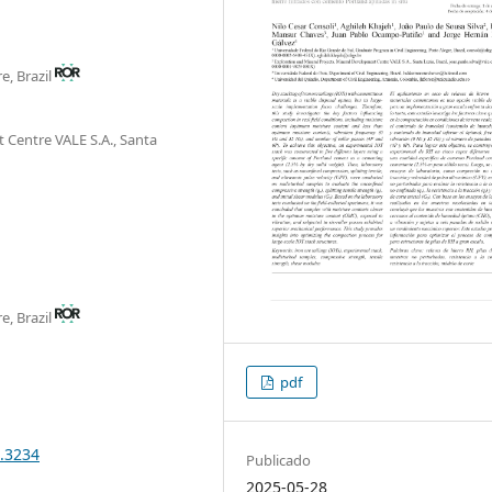
e, Brazil
 Centre VALE S.A., Santa
e, Brazil
pdf
7.3234
Publicado
2025-05-28