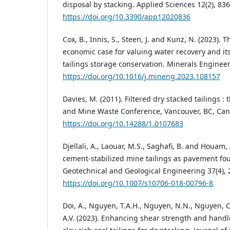
disposal by stacking. Applied Sciences 12(2), 836
https://doi.org/10.3390/app12020836
Cox, B., Innis, S., Steen, J. and Kunz, N. (2023).
economic case for valuing water recovery and its
tailings storage conservation. Minerals Enginee
https://doi.org/10.1016/j.mineng.2023.108157
Davies, M. (2011). Filtered dry stacked tailings :
and Mine Waste Conference, Vancouver, BC, Ca
https://doi.org/10.14288/1.0107683
Djellali, A., Laouar, M.S., Saghafi, B. and Houam, 
cement-stabilized mine tailings as pavement fo
Geotechnical and Geological Engineering 37(4),
https://doi.org/10.1007/s10706-018-00796-8
Doi, A., Nguyen, T.A.H., Nguyen, N.N., Nguyen, C.
A.V. (2023). Enhancing shear strength and handl