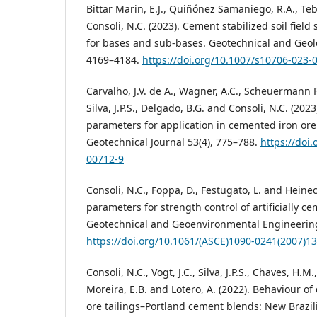
Bittar Marin, E.J., Quiñónez Samaniego, R.A., Te
Consoli, N.C. (2023). Cement stabilized soil field
for bases and sub-bases. Geotechnical and Geolo
4169–4184.
https://doi.org/10.1007/s10706-023-
Carvalho, J.V. de A., Wagner, A.C., Scheuermann F
Silva, J.P.S., Delgado, B.G. and Consoli, N.C. (202
parameters for application in cemented iron ore 
Geotechnical Journal 53(4), 775–788.
https://doi
00712-9
Consoli, N.C., Foppa, D., Festugato, L. and Heinec
parameters for strength control of artificially ce
Geotechnical and Geoenvironmental Engineering
https://doi.org/10.1061/(ASCE)1090-0241(2007)13
Consoli, N.C., Vogt, J.C., Silva, J.P.S., Chaves, H.
Moreira, E.B. and Lotero, A. (2022). Behaviour of
ore tailings–Portland cement blends: New Brazili