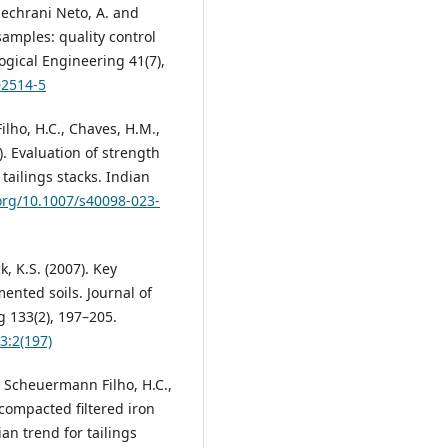
bechrani Neto, A. and
 samples: quality control
gical Engineering 41(7),
02514-5
ilho, H.C., Chaves, H.M.,
3). Evaluation of strength
tailings stacks. Indian
.org/10.1007/s40098-023-
k, K.S. (2007). Key
mented soils. Journal of
 133(2), 197–205.
3:2(197)
M., Scheuermann Filho, H.C.,
 compacted filtered iron
an trend for tailings