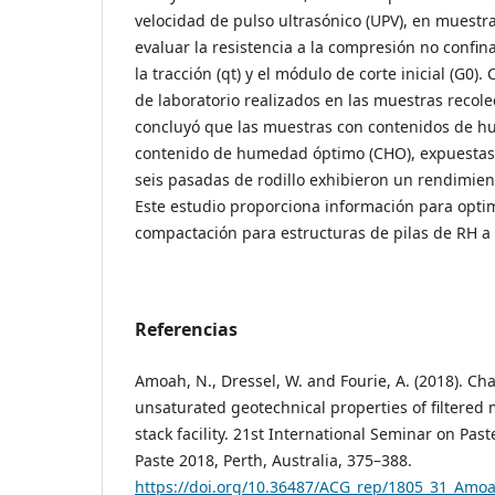
velocidad de pulso ultrasónico (UPV), en muest
evaluar la resistencia a la compresión no confina
la tracción (qt) y el módulo de corte inicial (G0)
de laboratorio realizados en las muestras recole
concluyó que las muestras con contenidos de 
contenido de humedad óptimo (CHO), expuestas a
seis pasadas de rodillo exhibieron un rendimien
Este estudio proporciona información para optim
compactación para estructuras de pilas de RH a 
Referencias
Amoah, N., Dressel, W. and Fourie, A. (2018). Cha
unsaturated geotechnical properties of filtered m
stack facility. 21st International Seminar on Pas
Paste 2018, Perth, Australia, 375–388.
https://doi.org/10.36487/ACG_rep/1805_31_Amo