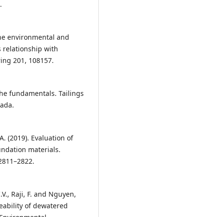
.
 The environmental and
 relationship with
ring 201, 108157.
 the fundamentals. Tailings
nada.
A. (2019). Evaluation of
undation materials.
 2811–2822.
V., Raji, F. and Nguyen,
eability of dewatered