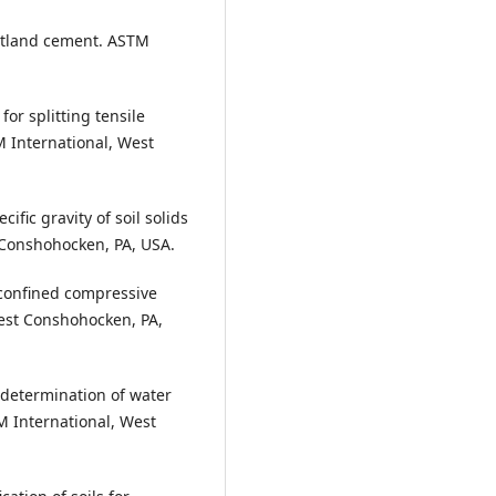
ortland cement. ASTM
r splitting tensile
M International, West
fic gravity of soil solids
 Conshohocken, PA, USA.
confined compressive
West Conshohocken, PA,
 determination of water
M International, West