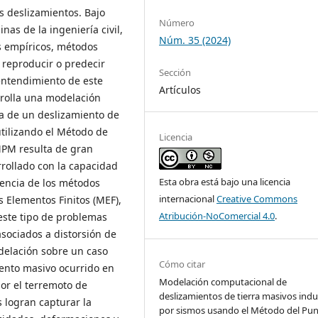
s deslizamientos. Bajo
Número
inas de la ingeniería civil,
Núm. 35 (2024)
s empíricos, métodos
 reproducir o predecir
Sección
entendimiento de este
Artículos
rrolla una modelación
a de un deslizamiento de
utilizando el Método de
Licencia
MPM resulta de gran
rollado con la capacidad
Esta obra está bajo una licencia
encia de los métodos
internacional
Creative Commons
s Elementos Finitos (MEF),
Atribución-NoComercial 4.0
.
este tipo de problemas
sociados a distorsión de
odelación sobre un caso
Cómo citar
iento masivo ocurrido en
Modelación computacional de
or el terremoto de
deslizamientos de tierra masivos ind
 logran capturar la
por sismos usando el Método del Pu