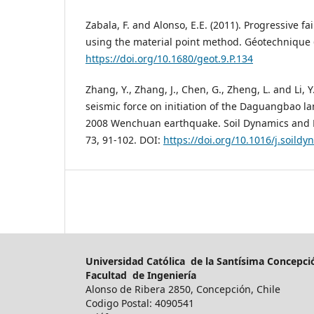
Zabala, F. and Alonso, E.E. (2011). Progressive fa
using the material point method. Géotechnique 
https://doi.org/10.1680/geot.9.P.134
Zhang, Y., Zhang, J., Chen, G., Zheng, L. and Li, Y.
seismic force on initiation of the Daguangbao l
2008 Wenchuan earthquake. Soil Dynamics and 
73, 91-102. DOI:
https://doi.org/10.1016/j.soildy
Universidad Católica de la Santísima Concepc
Facultad de Ingeniería
Alonso de Ribera 2850, Concepción, Chile
Codigo Postal: 4090541