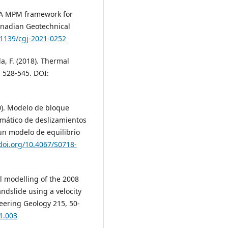
). A MPM framework for
anadian Geotechnical
0.1139/cgj-2021-0252
a, F. (2018). Thermal
, 528-545. DOI:
20). Modelo de bloque
emático de deslizamientos
 un modelo de equilibrio
/doi.org/10.4067/S0718-
l modelling of the 2008
dslide using a velocity
eering Geology 215, 50-
1.003