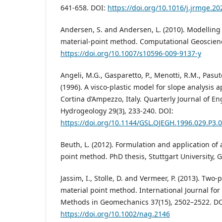
641-658. DOI:
https://doi.org/10.1016/j.jrmge.20
Andersen, S. and Andersen, L. (2010). Modelling 
material-point method. Computational Geoscienc
https://doi.org/10.1007/s10596-009-9137-y
Angeli, M.G., Gasparetto, P., Menotti, R.M., Pasut
(1996). A visco-plastic model for slope analysis 
Cortina d’Ampezzo, Italy. Quarterly Journal of 
Hydrogeology 29(3), 233-240. DOI:
https://doi.org/10.1144/GSL.QJEGH.1996.029.P3.
Beuth, L. (2012). Formulation and application of 
point method. PhD thesis, Stuttgart University, 
Jassim, I., Stolle, D. and Vermeer, P. (2013). Tw
material point method. International Journal for
Methods in Geomechanics 37(15), 2502–2522. DO
https://doi.org/10.1002/nag.2146