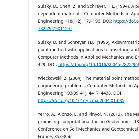
Sulsky, D., Chen, Z. and Schreyer, H.L. (1994). A 
dependent materials. Computer Methods in App
Engineering 118(1-2), 179-196. DOI:
https://doi.
7825(94)90112-0
Sulsky, D. and Schreyer, H.L. (1996). Axisymmetri
point method with applications to upsetting and
Computer Methods in Applied Mechanics and Eng
429. DOI:
https://doi.org/10.1016/S0045-7825(96
Wieckowski, Z. (2004). The material point method
engineering problems. Computer Methods in A
Engineering 193(39-41), 4417–4438. DOI:
https://doi.org/10.1016/j.cma.2004.01.035
Yerro, A., Alonso, E. and Pinyol, N. (2013). The M
promising computational tool in Geotechnics. 18
Conference on Soil Mechanics and Geotechnical 
France, 853–856.