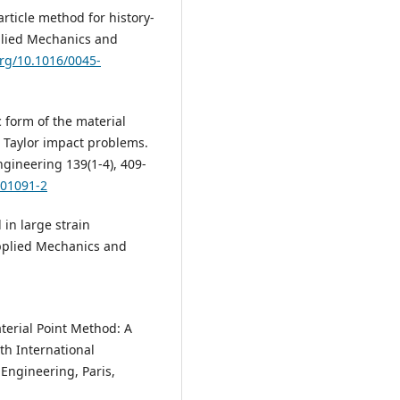
particle method for history-
lied Mechanics and
org/10.1016/0045-
c form of the material
 Taylor impact problems.
ineering 139(1-4), 409-
)01091-2
 in large strain
pplied Mechanics and
aterial Point Method: A
th International
Engineering, Paris,