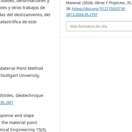
cidades, deformaciones y
Material. (2024).
Obras Y Proyectos
,
35
tes y otros trabajos de
39.
https://doi.org/10.21703/0718-
2813.2024.35.2797
as del deslizamiento, del
atastrófica de este
Más formatos de cita
c Material Point Method
tuttgart University,
ndslides. Géotechnique
.RL.001
response and slope
 the material point
ical Engineering 15(3),