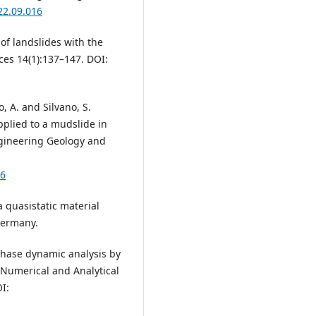
22.09.016
of landslides with the
es 14(1):137–147. DOI:
o, A. and Silvano, S.
applied to a mudslide in
Engineering Geology and
06
a quasistatic material
Germany.
o-phase dynamic analysis by
 Numerical and Analytical
I: