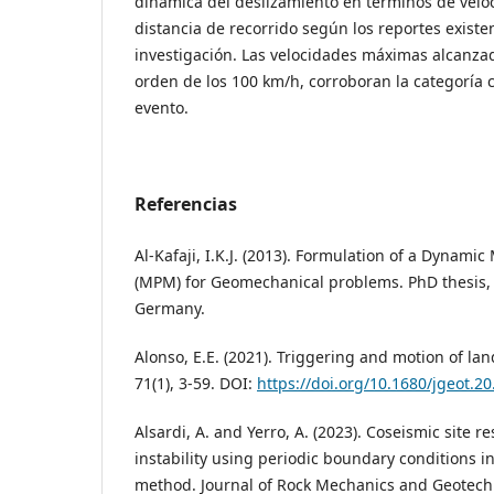
dinámica del deslizamiento en términos de velo
distancia de recorrido según los reportes existen
investigación. Las velocidades máximas alcanzad
orden de los 100 km/h, corroboran la categoría c
evento.
Referencias
Al-Kafaji, I.K.J. (2013). Formulation of a Dynami
(MPM) for Geomechanical problems. PhD thesis, S
Germany.
Alonso, E.E. (2021). Triggering and motion of la
71(1), 3-59. DOI:
https://doi.org/10.1680/jgeot.20
Alsardi, A. and Yerro, A. (2023). Coseismic site 
instability using periodic boundary conditions in
method. Journal of Rock Mechanics and Geotechn