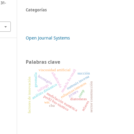
, 31-
Categorías
Open Journal Systems
Palabras clave
viscosidad artificial
modelo hs-small
succión
albañilería
geomalla
hormigón
osmosis inversa
factores de innovación
sector construcción
esfuerzos internos
análisis dinámico
tailings
creep
pymes
modelación numérica
perfil bio-sísmico
diatomeas
relaves
wrc
cba