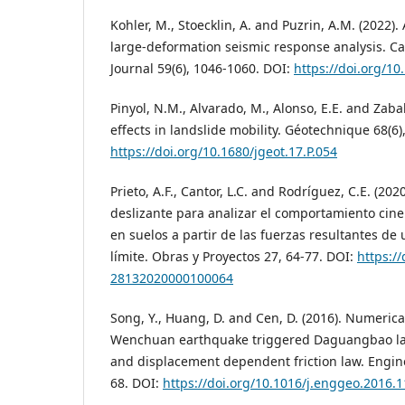
Kohler, M., Stoecklin, A. and Puzrin, A.M. (2022
large-deformation seismic response analysis. C
Journal 59(6), 1046-1060. DOI:
https://doi.org/1
Pinyol, N.M., Alvarado, M., Alonso, E.E. and Zabal
effects in landslide mobility. Géotechnique 68(6)
https://doi.org/10.1680/jgeot.17.P.054
Prieto, A.F., Cantor, L.C. and Rodríguez, C.E. (20
deslizante para analizar el comportamiento cin
en suelos a partir de las fuerzas resultantes de
límite. Obras y Proyectos 27, 64-77. DOI:
https:/
28132020000100064
Song, Y., Huang, D. and Cen, D. (2016). Numerica
Wenchuan earthquake triggered Daguangbao lan
and displacement dependent friction law. Engin
68. DOI:
https://doi.org/10.1016/j.enggeo.2016.1