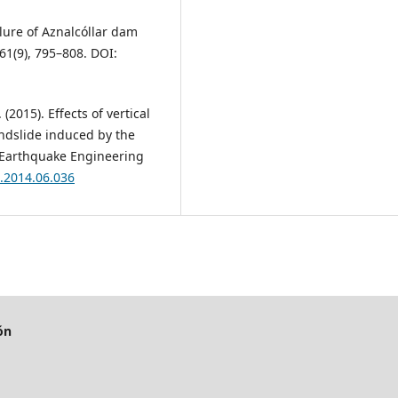
ilure of Aznalcóllar dam
61(9), 795–808. DOI:
 (2015). Effects of vertical
andslide induced by the
Earthquake Engineering
n.2014.06.036
ión