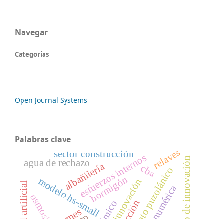
Navegar
Categorías
Open Journal Systems
Palabras clave
relaves
sector construcción
esfuerzos internos
proceso de innovación
agua de rechazo
albañilería
cba
cemento puzolánico
hormigón
modelo hs-small
succión
pymes