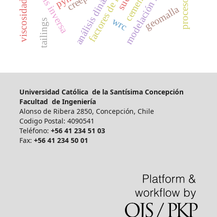
factores de innovación
viscosidad artificial
modelación numérica
osmosis inversa
análisis dinámico
creep
geomalla
wrc
tailings
Universidad Católica de la Santísima Concepción
Facultad de Ingeniería
Alonso de Ribera 2850, Concepción, Chile
Codigo Postal: 4090541
Teléfono:
+56 41 234 51 03
Fax:
+56 41 234 50 01