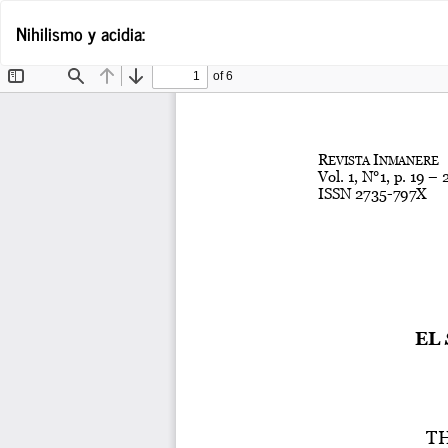
Volver
Nihilismo y acidia:
a
los
detalles
del
artículo