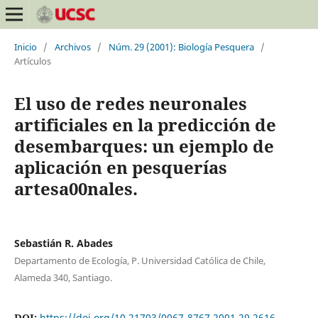
Inicio
/
Archivos
/
Núm. 29 (2001): Biología Pesquera
/
Artículos
El uso de redes neuronales
artificiales en la predicción de
desembarques: un ejemplo de
aplicación en pesquerías
artesa00nales.
Sebastián R. Abades
Departamento de Ecología, P. Universidad Católica de Chile,
Alameda 340, Santiago.
DOI:
https://doi.org/10.21703/0067-8767.2001.29.2616